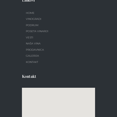
Linkovi
HOME
VINOGRADI
PODRUM
POSETA VINARIJI
VESTI
NAŠA VINA
PRODAVNICA
GALERIJA
KONTAKT
Kontakt