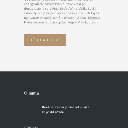
vonogradara i osveštavanje nove vinarije i
degustacione sale Vinarije Art Wine. Velika čast i
zadovoljstvo je pripalo upravo našoj vinariji da taj, za
nas, važan događaj, sam čin osvećenja obavi Njegovo
Preosveštenstvo Episkop šumadijski Vladika Jovan.
UČITAJ JOŠ
O nama
Baviti se vinom je više od poziva.
To je stil života.