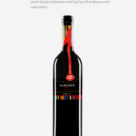
unutrašnjim delovima usta.Tip čase Bordeaux veće
zapremine.