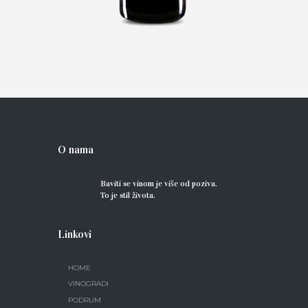
O nama
Baviti se vinom je više od poziva.
To je stil života.
Linkovi
HOME
VINOGRADI
PODRUM