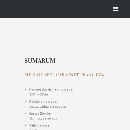
SUMARUM
HOME
SUMARUM
SUMARUM
MERLOT 85%, CABARNET FRANC 15%
Nadmorska visina vinograda:
250m – 280m
Položaj vinograda.
Jugozapadna ekspozicija
Sastav Zemlje:
Gajnjača i smonica
Veličina boce: