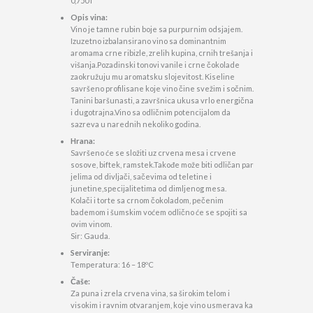
0,750 l
Opis vina:
Vino je tamne rubin boje sa purpurnim odsjajem.
Izuzetno izbalansirano vino sa dominantnim
aromama crne ribizle, zrelih kupina, crnih trešanja i
višanja.Pozadinski tonovi vanile i crne čokolade
zaokružuju mu aromatsku slojevitost. Kiseline
savršeno profilisane koje vino čine svežim i sočnim.
Tanini baršunasti, a završnica ukusa vrlo energična
i dugotrajna.Vino sa odličnim potencijalom da
sazreva u narednih nekoliko godina.
Hrana:
Savršeno će se složiti uz crvena mesa i crvene
sosove, biftek, ramstek.Takođe može biti odličan par
jelima od divljači, sačevima od teletine i
junetine,specijalitetima od dimljenog mesa.
Kolači i torte sa crnom čokoladom, pečenim
bademom i šumskim voćem odlično će se spojiti sa
ovim vinom.
Sir: Gauda.
Serviranje:
Temperatura: 16 – 18ºC
Čaše:
Za puna i zrela crvena vina, sa širokim telom i
visokim i ravnim otvaranjem, koje vino usmerava ka