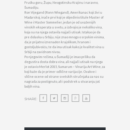
Frušku goru, Župu, Neogotinsku Krajinu i naravno,
Šumadiju.
Ron Vijegand (Ronn Wiegand), Amerikanac koji živi u
Mađarskoj, inače prvi koji je objedinio titule Master of
Wine i Master Sommelier, jedan je od uvaženijih
vinskih eksperata u svetu, a izdvojio je nekoliko vina,
koja su na njega ostavila najjači utisak. Istakao je da
pre dolaska u Srbiju, nije znao mnogo o srpskim vinima,
da je prijatno iznenađen krajolikom, hranom i
gostoljubivošću, te da ima utisak kako je kvalitet vina u
Srbiji na zavidnom nivou.
Po njegovim rečima, u Šumadiji je imao priliku da
degustira dosta dobra vina, ali najjači utisak na njega
je ostavio Merlot 2015, Sumarum – Vinarija Art Wine, za
koji kaže da je primer odlične varijacije. Ovakve i
slične ocene od strane svetskih stručnjaka za nas su
nagrada za postignuto, ali i podstrek u stvaranju još
boljih vina.
SHARE: