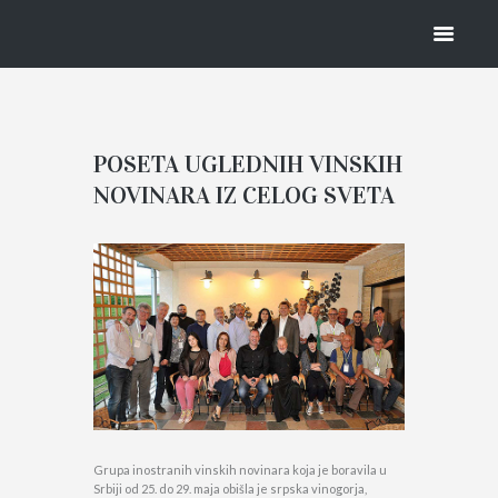
NOVINARA
IZ CELOG
SVETA
POSETA UGLEDNIH VINSKIH
NOVINARA IZ CELOG SVETA
HOME
VESTI
POSETA UGLEDNIH VINSKIH NOVINAR
Grupa inostranih vinskih novinara koja je boravila u
Srbiji od 25. do 29. maja obišla je srpska vinogorja,