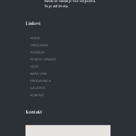
Baviti se vinom je više od poziva.
To je stil života.
Linkovi
HOME
VINOGRADI
PODRUM
POSETA VINARIJI
VESTI
NAŠA VINA
PRODAVNICA
GALERIJA
KONTAKT
Kontakt