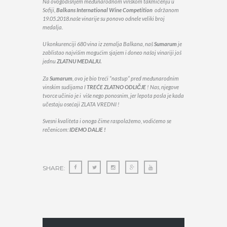
Na ovogodišnjem međunarodnom vinskom takmičenju u
Sofiji,
Balkans International Wine Competition
održanom
19.05.2018.naše vinarije su ponovo odnele veliki broj
medalja.
U konkurenciji 680 vina iz zemalja Balkana, naš
Sumarum
je
zablistao najvišim mogućim sjajem i doneo našoj vinariji još
jednu
ZLATNU MEDALJU.
Za
Sumarum
, ovo je bio treći “nastup” pred međunarodnim
vinskim sudijama I
TREĆE ZLATNO ODLIČJE
! Nas, njegove
tvorce učinio je i više nego ponosnim, jer lepota posla je kada
učestaju osećaji ZLATA VREDNI !
Sve
sni kvaliteta i onoga čime raspolažemo, vodićemo se
rečenicom:
IDEMO DALJE !
SHARE: