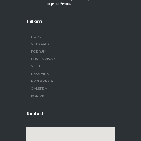
To je stil života.
Linkovi
HOME
VINOGRADI
PODRUM
POSETA VINARIJI
VESTI
NAŠA VINA
PRODAVNICA
GALERIJA
KONTAKT
Kontakt