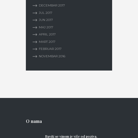
DECEMBAR
2017
JUL
2017
JUN
2017
MAJ
2017
APRIL
2017
MART
2017
FEBRUAR
2017
NOVEMBAR
2016
O nama
Baviti se vinom je više od poziva.